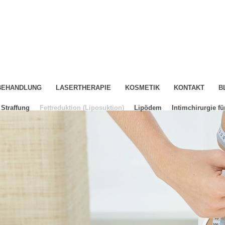
-BEHANDLUNG
LASERTHERAPIE
KOSMETIK
KONTAKT
B
Straffung
Fettreduktion (Liposuktion)
Lipödem
Intimchirurgie fü