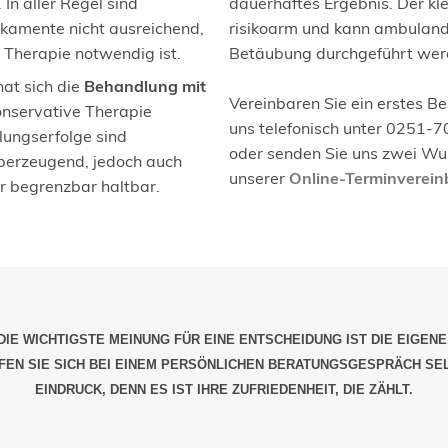
 In aller Regel sind
dauerhaftes Ergebnis. Der klei
kamente nicht ausreichend,
risikoarm und kann ambulandt
e Therapie notwendig ist.
Betäubung durchgeführt wer
hat sich die
Behandlung mit
Vereinbaren Sie ein erstes B
onservative Therapie
uns telefonisch unter 0251-7
ungserfolge sind
oder senden Sie uns zwei Wun
berzeugend, jedoch auch
unserer
Online-Terminverei
r begrenzbar haltbar.
DIE WICHTIGSTE MEINUNG FÜR EINE ENTSCHEIDUNG IST DIE EIGENE
EN SIE SICH BEI EINEM PERSÖNLICHEN BERATUNGSGESPRÄCH SE
EINDRUCK, DENN ES IST IHRE ZUFRIEDENHEIT, DIE ZÄHLT.