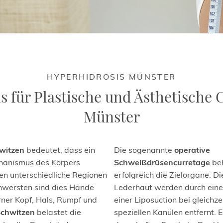
HYPERHIDROSIS MÜNSTER
s für Plastische und Ästhetische 
Münster
witzen
bedeutet, dass ein
Die sogenannte
operative
hanismus des Körpers
Schweißdrüsencurretage
be
nen unterschiedliche Regionen
erfolgreich die Zielorgane. Di
chwersten sind dies Hände
Lederhaut werden durch eine
rner Kopf, Hals, Rumpf und
einer Liposuction bei gleichze
chwitzen
belastet die
speziellen Kanülen entfernt. Es