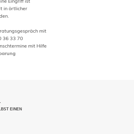
ne Eingriff ist
 in örtlicher
den.
eratungsgespräch mit
0 36 33 70
schtermine mit Hilfe
nbarung
.
LBST EINEN