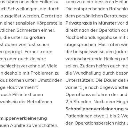
s führen in vielen Fällen zu
kann zu einer besseren Heilu
ch Schwellungen, die durch
Die entsprechenden Ratschlä
 ausgelöst werden. Derartige
dem persönlichen Beratungsg
 einer sensiblen Körperstelle
Privatpraxis in Münster
vor d
utlichen Schmerzen einher.
direkt nach der Operation o
 die unter zu
großen
Nachbehandlungsphase mit d
ist daher von fast schon
abgesprochen. Hier raten wir 
n geprägt. Ferner treten
die beispielsweise den Juckre
en oder auch kleinere
voranschreitende Heilung auf
schlechtsverkehr auf. Viele
sollen. Zudem helfen auch me
n deshalb mit Problemen zu
die Wundheilung durch besond
naus können unter Umständen
Unterstützen. Die Dauer des e
ige Haut vermehrt
variiert, je nach angewandt
auch Pilzinfektionen
Operationsverfahren der und 
wohlsein der Betroffenen
2,5 Stunden. Nach dem Eingrif
Schamlippenverkleinerung
so
Patientinnen etwa 1 bis 2 W
mlippenverkleinerung
den Operationsbereich nicht 
auen Abhilfe zu verschaffen.