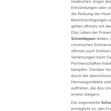
modischen, engen Jean
Entzündungen oder au
die Reibung der Haut
Beeinträchtigungen an
gehen oftmals mit de
Das Leben der Frauen,
Schamlippen
leiden, 
chronischen Schmerze
oftmals auch Schmerz
Verletzungen beim Ge
Partnerschaften habe
kämpfen. Darüber hi
durch die überschüss
Harnwegsinfekte und 
auftreten, die das Un
erneut steigern.
Die sogenannte
Scha
ermöglicht es, den Fr