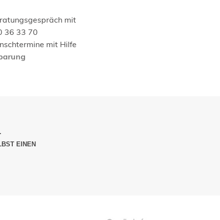
eratungsgespräch mit
0 36 33 70
schtermine mit Hilfe
nbarung
.
LBST EINEN