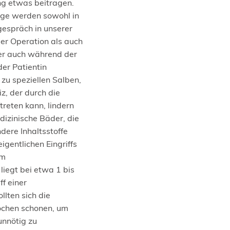
ng etwas beitragen.
ge werden sowohl in
espräch in unserer
er Operation als auch
der auch während der
er Patientin
zu speziellen Salben,
iz, der durch die
treten kann, lindern
dizinische Bäder, die
ere Inhaltsstoffe
igentlichen Eingriffs
em
liegt bei etwa 1 bis
f einer
llten sich die
ochen schonen, um
unnötig zu