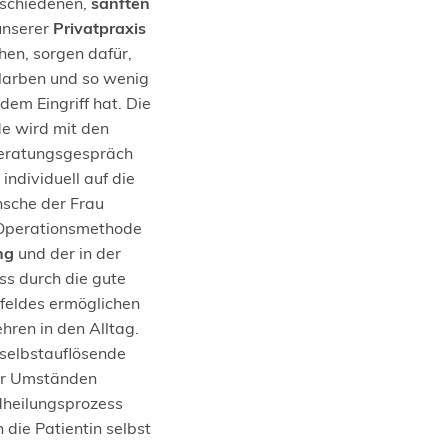
rschiedenen,
sanften
 unserer
Privatpraxis
hen, sorgen dafür,
 Narben und so wenig
em Eingriff hat. Die
e wird mit den
Beratungsgespräch
ndividuell auf die
sche der Frau
Operationsmethode
ng
und der in der
ss durch die gute
feldes ermöglichen
hren in den Alltag.
selbstauflösende
ter Umständen
heilungsprozess
die Patientin selbst