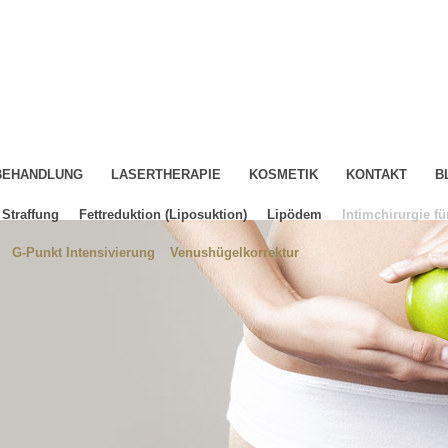
-BEHANDLUNG
LASERTHERAPIE
KOSMETIK
KONTAKT
B
Straffung
Fettreduktion (Liposuktion)
Lipödem
Intimchirurgie fü
G-Punkt Intensivierung
Venushügelkorrektur