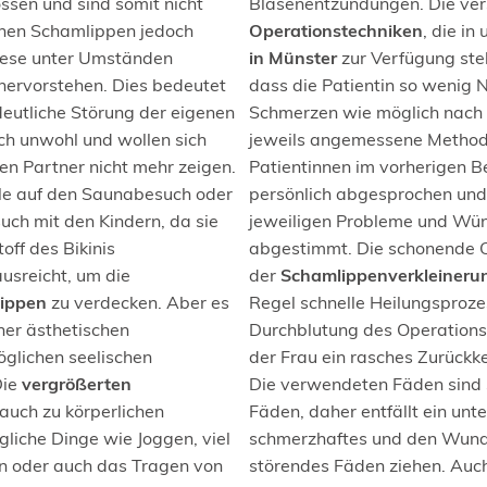
sen und sind somit nicht
Blasenentzündungen. Die ve
einen Schamlippen jedoch
Operationstechniken
, die in
iese unter Umständen
in Münster
zur Verfügung ste
hervorstehen. Dies bedeutet
dass die Patientin so wenig
 deutliche Störung der eigenen
Schmerzen wie möglich nach d
ich unwohl und wollen sich
jeweils angemessene Method
en Partner nicht mehr zeigen.
Patientinnen im vorherigen 
le auf den Saunabesuch oder
persönlich abgesprochen und i
h mit den Kindern, da sie
jeweiligen Probleme und Wün
off des Bikinis
abgestimmt. Die schonende 
ausreicht, um die
der
Schamlippenverkleineru
lippen
zu verdecken. Aber es
Regel schnelle Heilungsproze
ner ästhetischen
Durchblutung des Operations
glichen seelischen
der Frau ein rasches Zurückke
Die
vergrößerten
Die verwendeten Fäden sind 
auch zu körperlichen
Fäden, daher entfällt ein un
gliche Dinge wie Joggen, viel
schmerzhaftes und den Wund
 oder auch das Tragen von
störendes Fäden ziehen. Auch 