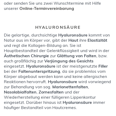
oder senden Sie uns zwei Wunschtermine mit Hilfe
unserer
Online-Terminvereinbarung
HYALURONSÄURE
Die gelartige, durchsichtige
Hyaluronsäure
kommt von
Natur aus im Körper vor, gibt der
Haut
ihre
Elastizität
und regt die Kollagen-Bildung an. Sie ist
Hauptbestandteil der Gelenkflüssigkeit und wird in der
Ästhetischen Chirurgie
zur
Glättung von Falten
, bzw.
auch großflächig zur
Verjüngung des Gesichts
eingesetzt.
Hyaluronsäure
ist der meistgenutzte
Filler
bei der
Faltenunterspritzung
, da sie problemlos vom
Körper abgebaut werden kann und keine allergischen
Reaktionen hervorruft.
Hyaluronsäure
wird vorwiegend
zur Behandlung von sog.
Marionettenfalten
,
Nasolabialfalten
,
Zornesfalten
und der
Wiederherstellung einer fülligeren Lippenkontur
eingesetzt. Darüber hinaus ist
Hyaluronsäure
immer
häufiger Bestandteil von Hautcremes.