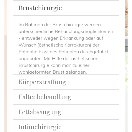
Brustchirurgie
Im Rahmen der Brustchirurgie werden
unterschiedliche Behandlungsmöglichkeiten
- entweder wegen Erkrankung oder auf
Wunsch (ästhetische Korrekturen) der
Patientin bzw. des Patienten durchgeführt -
angeboten. Mit Hilfe der ästhetischen
Brustchirurgie kann man zu einer
wohlgeformten Brust gelangen.
Körperstraffung
mehr...
Faltenbehandlung
Mit zunehmendem Alter, oder auch bedingt
durch größeren Gewichtsverlust verliert die
Fettabsaugung
Haut an Elastizität – die Haut erschlafft und
Ein jugendliches und frisches
hängt unschön herab. Mit Hilfe von
Erscheinungsbild ohne Falten, Altersflecken
Intimchirurgie
körperstraffenden Maßnahmen kann diesem
oder schuppigen Hautstellen ist der Wunsch
Die sogenannte Fettabsaugung wird häufig